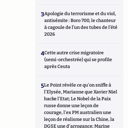
3
Apologie du terrorisme et du viol,
antisémite : Boro 700, le chanteur
à cagoule de l’un des tubes de l’été
2026
4
Cette autre crise migratoire
(semi-orchestrée) qui se profile
après Ceuta
5
Le Point révèle ce qu'on sniffe à
l'Elysée, Marianne que Xavier Niel
hacke l'Etat; Le Nobel de la Paix
russe donne une leçon de
courage, l'ex PM australien une
leçon de réalisme sur la Chine, la
DGSE une d'arrogance; Marine