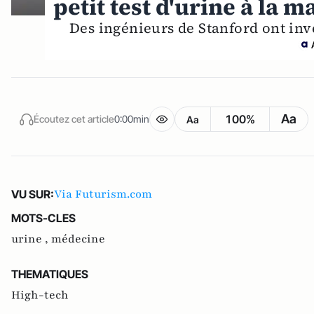
petit test d'urine à la m
Des ingénieurs de Stanford ont inve
Aa
100%
Écoutez cet article
0:00min
Aa
Via Futurism.com
VU SUR:
MOTS-CLES
urine ,
médecine
THEMATIQUES
High-tech