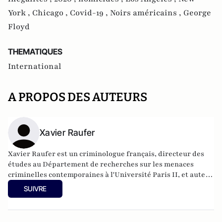
York ,
Chicago ,
Covid-19 ,
Noirs américains ,
George
Floyd
THEMATIQUES
International
A PROPOS DES AUTEURS
Xavier Raufer
Xavier Raufer est un criminologue français, directeur des
études au Département de recherches sur les menaces
criminelles contemporaines à l'
Université Paris II
, et auteur
de nombreux ouvrages sur le sujet. Dernier en date:
La
SUIVRE
criminalité organisée dans le chaos mondial : mafias,
triades, cartels, clans
. Il est directeur d'études, pôle
sécurité-défense-criminologie du Conservatoire National