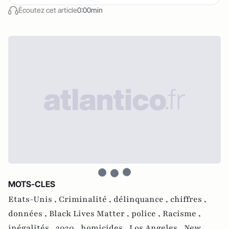
Écoutez cet article
0:00min
MOTS-CLES
Etats-Unis ,
Criminalité ,
délinquance ,
chiffres ,
données ,
Black Lives Matter ,
police ,
Racisme ,
inégalités ,
2020 ,
homicides ,
Los Angeles ,
New