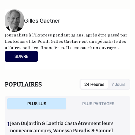
Gilles Gaetner
Journaliste à l’Express pendant 25 ans, après être passé par
Les Echos et Le Point, Gilles Gaetner est un spécialiste des
affaires politico-financières. Il a consacré un ouvrage
remarqué au président de la République, Les 100 jours de
SUIVRE
Macron (Fauves –Editions). Il est également l’auteur d’une
quinzaine de livres parmi lesquels L’Argent facile,
dictionnaire de la corruption en France (Stock), Le roman
d’un séducteur, les secrets de Roland Dumas (Jean-Claude
POPULAIRES
24 Heures
7 Jours
Lattès), La République des imposteurs (L’Archipel), Pilleurs
d’Afrique (Editions du Cerf).
PLUS LUS
PLUS PARTAGES
1
Jean Dujardin & Laetitia Casta étrennent leurs
nouveaux amours, Vanessa Paradis & Samuel