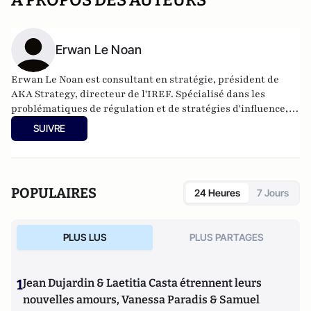
A PROPOS DES AUTEURS
Erwan Le Noan
Erwan Le Noan est consultant en stratégie, président de
AKA Strategy, directeur de l'IREF. Spécialisé dans les
problématiques de régulation et de stratégies d'influence, il
a enseigné le droit et l'économie à Sciences Po et Assas. Il est
SUIVRE
également membre de la Fondapol et auteur de plusieurs
ouvrages.
POPULAIRES
24 Heures
7 Jours
PLUS LUS
PLUS PARTAGES
1
Jean Dujardin & Laetitia Casta étrennent leurs
nouvelles amours, Vanessa Paradis & Samuel