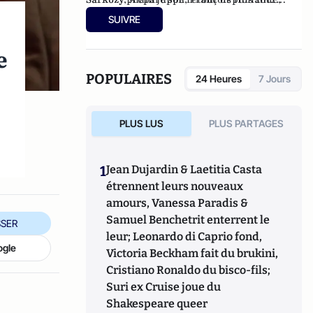
François Bayrou ou encore Ségolène Royal.
(Editions Du Moment, 2014).
SUIVRE
e
POPULAIRES
24 Heures
7 Jours
,
PLUS LUS
PLUS PARTAGES
1
Jean Dujardin & Laetitia Casta
étrennent leurs nouveaux
amours, Vanessa Paradis &
Samuel Benchetrit enterrent le
SER
leur; Leonardo di Caprio fond,
ogle
Victoria Beckham fait du brukini,
Cristiano Ronaldo du bisco-fils;
Suri ex Cruise joue du
Shakespeare queer