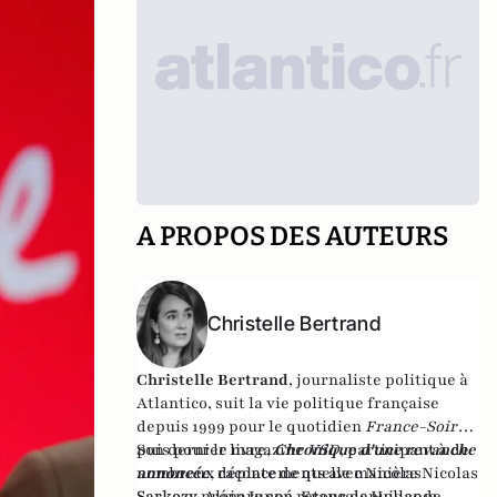
A PROPOS DES AUTEURS
Christelle Bertrand
Christelle Bertrand
, journaliste politique à
Atlantico, suit la vie politique française
depuis 1999 pour le quotidien
France-Soir
,
puis pour le magazine
Son dernier livre,
Chronique d'une revanche
VSD
, participant à de
nombreux déplacements avec Nicolas
annoncée
,
raconte de quelle manière Nicolas
Sarkozy, Alain Juppé, François Hollande,
Sarkozy prépare son retour depuis 2012