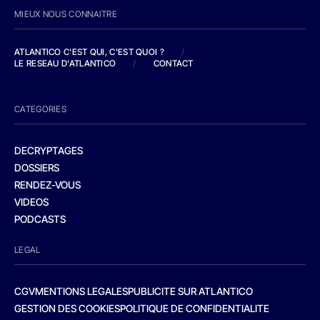
MIEUX NOUS CONNAITRE
ATLANTICO C'EST QUI, C'EST QUOI ?
/
LE RESEAU D'ATLANTICO
/
CONTACT
CATEGORIES
DECRYPTAGES
DOSSIERS
RENDEZ-VOUS
VIDEOS
PODCASTS
LEGAL
CGV
MENTIONS LEGALES
PUBLICITE SUR ATLANTICO
GESTION DES COOKIES
POLITIQUE DE CONFIDENTIALITE