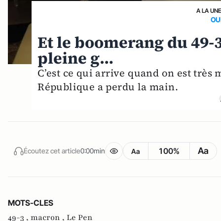
A LA UN
OU
Et le boomerang du 49-
pleine g…
C’est ce qui arrive quand on est très 
République a perdu la main.
Aa
100%
Écoutez cet article
0:00min
Aa
MOTS-CLES
49-3 ,
macron ,
Le Pen