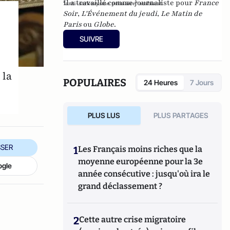
Il a travaillé comme journaliste pour
France
"anti-sarkozysme primaire" ambiant.
Soir
,
L'Événement du jeudi
,
Le Matin de
Paris
ou
Globe
.
SUIVRE
 la
POPULAIRES
24 Heures
7 Jours
PLUS LUS
PLUS PARTAGES
SER
1
Les Français moins riches que la
moyenne européenne pour la 3e
ogle
année consécutive : jusqu'où ira le
grand déclassement ?
2
Cette autre crise migratoire