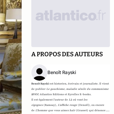
A PROPOS DES AUTEURS
Benoît Rayski
Benoît Rayski
est historien, écrivain et journaliste. Il vient
de publier
Le gauchisme, maladie sénile du communisme
avec
Atlantico Editions et Eyrolles E-books.
Il est également l'auteur de
Là où vont les
cigognes
(Ramsay),
L'affiche rouge
(Denoël), ou encore
de
L'homme que vous aimez haïr
(Grasset)
qui dénonce l'