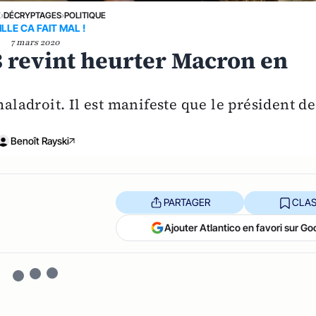
E
›
DÉCRYPTAGES
›
POLITIQUE
ILLE CA FAIT MAL !
7 mars 2020
3 revint heurter Macron en
maladroit. Il est manifeste que le président de
Benoît Rayski
PARTAGER
CLAS
Ajouter Atlantico en favori sur Go