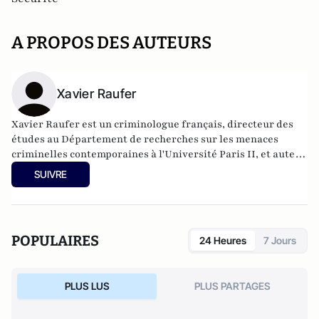
A PROPOS DES AUTEURS
Xavier Raufer
Xavier Raufer est un criminologue français, directeur des
études au Département de recherches sur les menaces
criminelles contemporaines à l'
Université Paris II
, et auteur
de nombreux ouvrages sur le sujet. Dernier en date:
La
SUIVRE
criminalité organisée dans le chaos mondial : mafias,
triades, cartels, clans
. Il est directeur d'études, pôle
sécurité-défense-criminologie du Conservatoire National
des Arts et Métiers.
POPULAIRES
24 Heures
7 Jours
PLUS LUS
PLUS PARTAGES