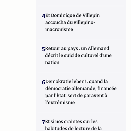
4
Et Dominique de Villepin
e
accoucha du villepino-
macronisme
5
Retour au pays : un Allemand
décrit le suicide culturel d’une
nation
6
Demokratie leben! : quand la
démocratie allemande, financée
par l'État, sert de paravent à
l'extrémisme
7
Et si nos craintes sur les
habitudes de lecture de la