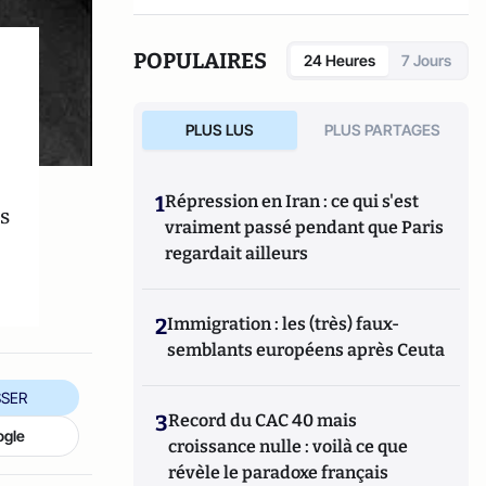
municipal délégué au Patrimoine historique.
POPULAIRES
24 Heures
7 Jours
PLUS LUS
PLUS PARTAGES
1
Répression en Iran : ce qui s'est
s
vraiment passé pendant que Paris
regardait ailleurs
2
Immigration : les (très) faux-
semblants européens après Ceuta
SER
3
Record du CAC 40 mais
ogle
croissance nulle : voilà ce que
révèle le paradoxe français