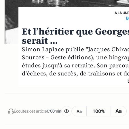
A LA UN
B
Et l’héritier que Georg
serait ...
Simon Laplace publie "Jacques Chirac
Sources – Geste éditions), une biogra
études jusqu'à sa retraite. Son parco
d'échecs, de succès, de trahisons et de
Aa
100%
Écoutez cet article
0:00min
Aa