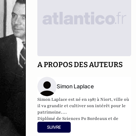
A PROPOS DES AUTEURS
Simon Laplace
Simon Laplace est né en 1987 à Niort, ville où
il va grandir et cultiver son intérêt pour le
patrimoine.
Diplômé de Sciences Po Bordeaux et de
l’ESCP, ce haut-fonctionnaire passionné
SUIVRE
d’Histoire est, depuis avril 2014, Conseiller