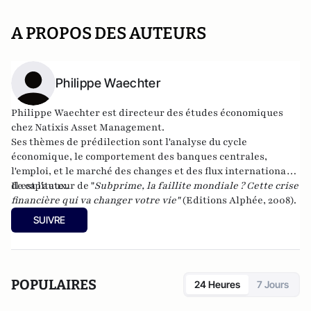
A PROPOS DES AUTEURS
Philippe Waechter
Philippe Waechter est directeur des études économiques
chez
Natixis Asset Management
.
Ses thèmes de prédilection sont l'analyse du cycle
économique, le comportement des banques centrales,
l'emploi, et le marché des changes et des flux internationaux
de capitaux.
Il est l'auteur de "
Subprime, la faillite mondiale ? Cette crise
financière qui va changer votre vie
"
(Editions Alphée, 2008).
SUIVRE
POPULAIRES
24 Heures
7 Jours