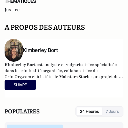
THEMATIQUES
Justice
A PROPOS DES AUTEURS
Kimberley Bort
Kimberley Bort
est analyste et vulgarisatrice spécialisée
dans la criminalité organisée, collaboratrice de
CrimOrg.com et à la tête de
Mobstars Stories
, un projet de
contenus sur les réseaux sociaux qui explore les
SUIVRE
dynamiques du crime organisé et ses représentations.
POPULAIRES
24 Heures
7 Jours