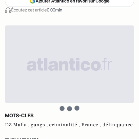
Ajouter Atlantico en favori sur Google
Écoutez cet article
0:00min
MOTS-CLES
DZ Mafia ,
gangs ,
criminalité ,
France ,
délinquance