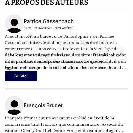
A PROPOS DES AUTEURS
Patrice Gassenbach
Vice-Président du Parti Radical
Avocat inscrit au barreau de Paris depuis 1971, Patrice
Gassenbach intervient dans les domaines du droit de la
concurrence et dans ceux qui relèvent de la stratégie de
développement des entreprises. A ce titre, il est le conseil
Politiquement engagé de longue date au Parti Radical, dont
de nombreuses entreprises dans les secteurs de
il fût pendant de nombreuses années vice-président, il a en
l'agroalimentaire, de la distribution, des services, de
également occupé les fonctions de trésorier entre 1990 et
l'énergie et des médias, notamment pour des sociétés et
2002. Il est membre fondateur de l'UDI et a présidé la très
SUIVRE
groupes du CAC 40.​
puissante fédération de Paris de l'UDI jusqu'en 2014.
François Brunet
François Brunet est un avocat spécialisé en droit de la
concurrence tant français que communautaire. Associé du
cabinet Cleary Gottlieb (2000-2017) et du cabinet Hogan