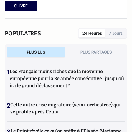
Lovells (2017-2021), il a également enseigné le droit de la
SUIVRE
concurrence à l’Université Paris 5 – René Descartes. Il est
actuellement Président de la Commission de la concurrence
de la Chambre de commerce internationale (International
Chamber of Commerce) au niveau mondial.
POPULAIRES
24 Heures
7 Jours
PLUS LUS
PLUS PARTAGES
1
Les Français moins riches que la moyenne
européenne pour la 3e année consécutive : jusqu'où
ira le grand déclassement ?
2
Cette autre crise migratoire (semi-orchestrée) qui
se profile après Ceuta
3
Le Point révèle ce qu'on sniffe à l'Elysée, Marianne