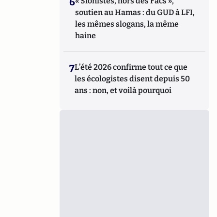
6
« Sionistes, hors des Facs »,
soutien au Hamas : du GUD à LFI,
les mêmes slogans, la même
haine
7
L’été 2026 confirme tout ce que
les écologistes disent depuis 50
ans : non, et voilà pourquoi