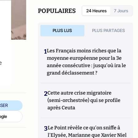
POPULAIRES
24 Heures
7 Jours
PLUS LUS
PLUS PARTAGES
1
Les Français moins riches que la
moyenne européenne pour la 3e
e
année consécutive : jusqu'où ira le
grand déclassement ?
2
Cette autre crise migratoire
(semi-orchestrée) qui se profile
SER
après Ceuta
ogle
3
Le Point révèle ce qu'on sniffe à
l'Elysée, Marianne que Xavier Niel