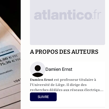
A PROPOS DES AUTEURS
Damien Ernst
Damien Ernst
est professeur titulaire à
l'Université de Liège. Il dirige des
recherches dédiées aux réseaux électriques
intelligents. Il intervient régulièrement
SUIVRE
dans les médias sur les sujets liés à
l'énergie.