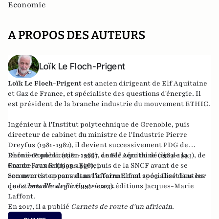
Economie
A PROPOS DES AUTEURS
Loïk Le Floch-Prigent
Loïk Le Floch-Prigent
est ancien dirigeant de Elf Aquitaine
et Gaz de France, et spécialiste des questions d'énergie. Il
est président de la branche industrie du mouvement ETHIC.
Ingénieur à l'Institut polytechnique de Grenoble, puis
directeur de cabinet du ministre de l'Industrie Pierre
Dreyfus (1981-1982), il devient successivement PDG de
Rhône-Poulenc (1982-1986), de Elf Aquitaine (1989-1993), de
Dernière publication :
1997, année zéro du déclin de la
Gaz de France (1993-1996), puis de la SNCF avant de se
France
, aux Editions Elytel.
reconvertir en consultant international spécialisé dans les
Son nom est apparu dans l'affaire Elf en 2003. Il est l'auteur
questions d'énergie (1997-2003).
de
La bataille de l'industrie
aux éditions Jacques-Marie
Laffont.
En 2017, il a publié
Carnets de route d'un africain
.