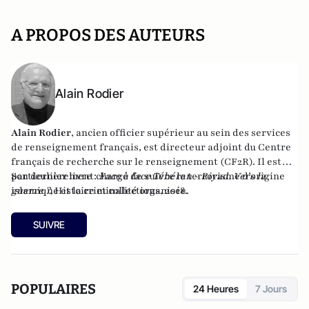
A PROPOS DES AUTEURS
Alain Rodier
Alain Rodier
, ancien officier supérieur au sein des services
de renseignement français, est directeur adjoint du
Centre
français de recherche sur le renseignement
(CF2R). Il est
particulièrement chargé de suivre le terrorisme d’origine
Son dernier livre :
Face à face Téhéran - Riyad. Vers la
islamique et la criminalité organisée.
guerre ?
, Histoire et collections, 2018.
SUIVRE
POPULAIRES
24 Heures
7 Jours