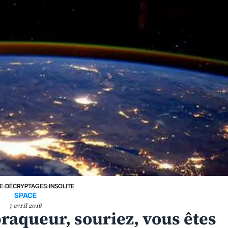
E
›
DÉCRYPTAGES
›
INSOLITE
SPACE
7 avril 2016
braqueur, souriez, vous êtes