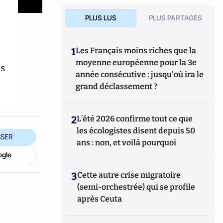
PLUS LUS
PLUS PARTAGES
1
Les Français moins riches que la
moyenne européenne pour la 3e
s
année consécutive : jusqu'où ira le
grand déclassement ?
2
L’été 2026 confirme tout ce que
les écologistes disent depuis 50
SER
ans : non, et voilà pourquoi
ogle
3
Cette autre crise migratoire
(semi-orchestrée) qui se profile
après Ceuta