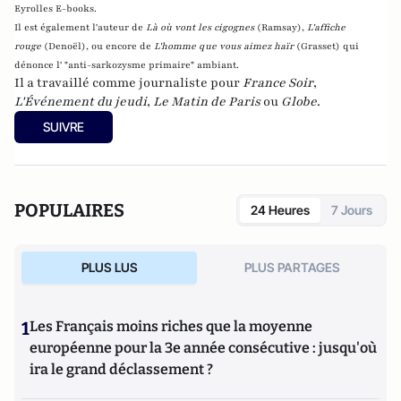
Eyrolles E-books.
Il est également l'auteur de
Là où vont les cigognes
(Ramsay),
L'affiche
rouge
(Denoël), ou encore de
L'homme que vous aimez haïr
(Grasset)
qui
dénonce l' "anti-sarkozysme primaire" ambiant.
Il a travaillé comme journaliste pour
France Soir
,
L'Événement du jeudi
,
Le Matin de Paris
ou
Globe
.
SUIVRE
POPULAIRES
24 Heures
7 Jours
PLUS LUS
PLUS PARTAGES
1
Les Français moins riches que la moyenne
européenne pour la 3e année consécutive : jusqu'où
ira le grand déclassement ?