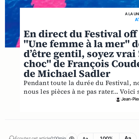
A LA UN
A
En direct du Festival off
"Une femme à la mer" d
d’être gentil, soyez vrai
choc" de François Coud
de Michael Sadler
Pendant toute la durée du Festival, 
nous les pièces à ne pas rater... Voici 
Jean-Pie
Aa
100%
Écoutez cet article
0:00min
Aa