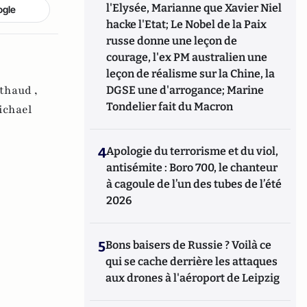
l'Elysée, Marianne que Xavier Niel
ogle
hacke l'Etat; Le Nobel de la Paix
russe donne une leçon de
courage, l'ex PM australien une
leçon de réalisme sur la Chine, la
thaud ,
DGSE une d'arrogance; Marine
Tondelier fait du Macron
ichael
4
Apologie du terrorisme et du viol,
antisémite : Boro 700, le chanteur
à cagoule de l’un des tubes de l’été
2026
5
Bons baisers de Russie ? Voilà ce
qui se cache derrière les attaques
aux drones à l'aéroport de Leipzig