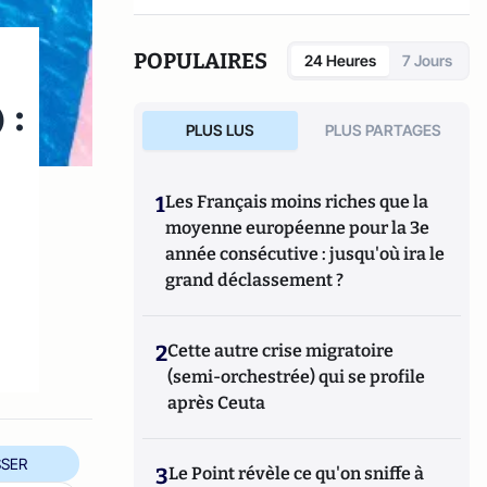
POPULAIRES
24 Heures
7 Jours
 :
PLUS LUS
PLUS PARTAGES
1
Les Français moins riches que la
moyenne européenne pour la 3e
année consécutive : jusqu'où ira le
grand déclassement ?
2
Cette autre crise migratoire
(semi-orchestrée) qui se profile
après Ceuta
SER
3
Le Point révèle ce qu'on sniffe à