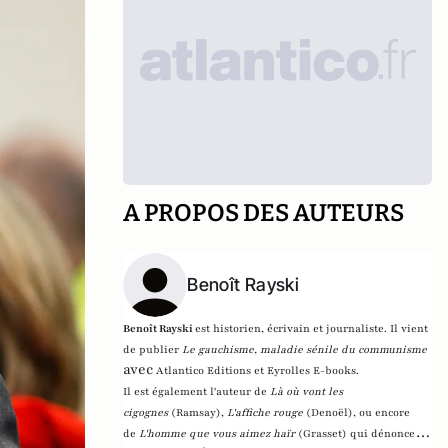
A PROPOS DES AUTEURS
Benoît Rayski
Benoît Rayski
est historien, écrivain et journaliste. Il vient
de publier
Le gauchisme, maladie sénile du communisme
avec
Atlantico Editions et Eyrolles E-books.
Il est également l'auteur de
Là où vont les
cigognes
(Ramsay),
L'affiche rouge
(Denoël), ou encore
de
L'homme que vous aimez haïr
(Grasset)
qui dénonce l'