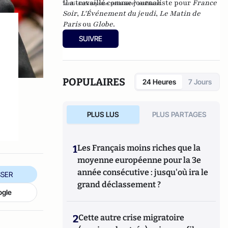
Il a travaillé comme journaliste pour
France
"anti-sarkozysme primaire" ambiant.
Soir
,
L'Événement du jeudi
,
Le Matin de
Paris
ou
Globe
.
SUIVRE
POPULAIRES
24 Heures
7 Jours
PLUS LUS
PLUS PARTAGES
1
Les Français moins riches que la
moyenne européenne pour la 3e
année consécutive : jusqu'où ira le
SER
grand déclassement ?
ogle
2
Cette autre crise migratoire