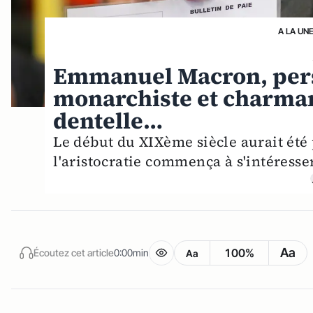
A LA UN
Emmanuel Macron, per
monarchiste et charman
dentelle…
Le début du XIXème siècle aurait été
l'aristocratie commença à s'intéresser 
Aa
100%
Écoutez cet article
0:00min
Aa