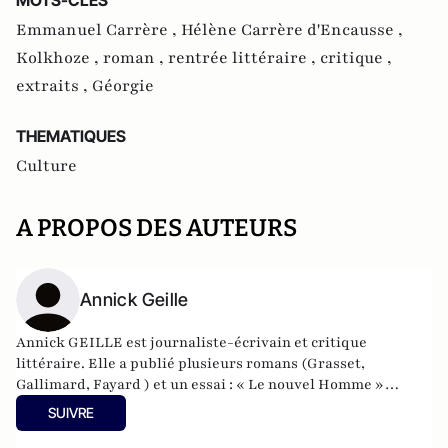
MOTS-CLES
Emmanuel Carrère ,
Hélène Carrère d'Encausse ,
Kolkhoze ,
roman ,
rentrée littéraire ,
critique ,
extraits ,
Géorgie
THEMATIQUES
Culture
A PROPOS DES AUTEURS
Annick Geille
Annick GEILLE est journaliste-écrivain et critique
littéraire. Elle a publié plusieurs romans (Grasset,
Gallimard, Fayard ) et un essai : « Le nouvel Homme »
(Lattès) Elle a obtenu entre autres le prix du Premier
SUIVRE
Roman, le prix Alfred Née de l’académie française (voir
Google). Et le prix décerné chaque année par la Marine