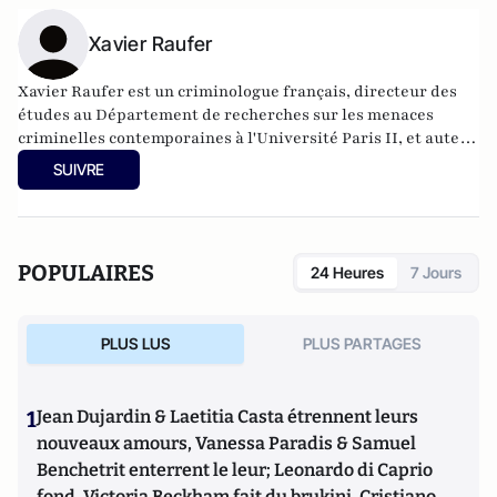
Xavier Raufer
Xavier Raufer est un criminologue français, directeur des
études au Département de recherches sur les menaces
criminelles contemporaines à l'
Université Paris II
, et auteur
de nombreux ouvrages sur le sujet. Dernier en date:
La
SUIVRE
criminalité organisée dans le chaos mondial : mafias,
triades, cartels, clans
. Il est directeur d'études, pôle
sécurité-défense-criminologie du Conservatoire National
des Arts et Métiers.
POPULAIRES
24 Heures
7 Jours
PLUS LUS
PLUS PARTAGES
1
Jean Dujardin & Laetitia Casta étrennent leurs
nouveaux amours, Vanessa Paradis & Samuel
Benchetrit enterrent le leur; Leonardo di Caprio
fond, Victoria Beckham fait du brukini, Cristiano