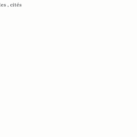
les ,
cités