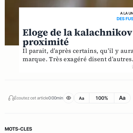
A LA U
DES FUS
Eloge de la kalachniko
proximité
Il parait, d’après certains, qu’il y au
marque. Très exagéré disent d’autres.
Aa
100%
Écoutez cet article
0:00min
Aa
MOTS-CLES