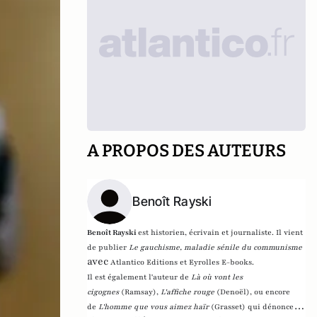
A PROPOS DES AUTEURS
Benoît Rayski
Benoît Rayski
est historien, écrivain et journaliste. Il vient
de publier
Le gauchisme, maladie sénile du communisme
avec
Atlantico Editions et Eyrolles E-books.
Il est également l'auteur de
Là où vont les
cigognes
(Ramsay),
L'affiche rouge
(Denoël), ou encore
de
L'homme que vous aimez haïr
(Grasset)
qui dénonce l'