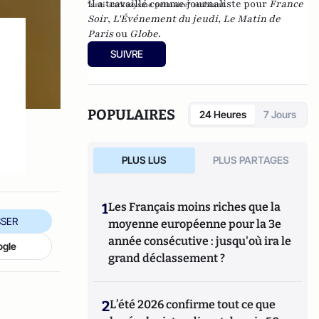
Il a travaillé comme journaliste pour
France
"anti-sarkozysme primaire" ambiant.
Soir
,
L'Événement du jeudi
,
Le Matin de
Paris
ou
Globe
.
SUIVRE
POPULAIRES
24 Heures
7 Jours
PLUS LUS
PLUS PARTAGES
1
Les Français moins riches que la
SER
moyenne européenne pour la 3e
année consécutive : jusqu'où ira le
ogle
grand déclassement ?
2
L’été 2026 confirme tout ce que