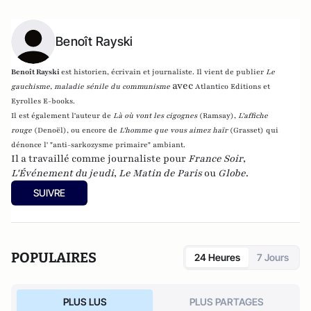
Benoît Rayski
Benoît Rayski
est historien, écrivain et journaliste. Il vient de publier
Le
avec
gauchisme, maladie sénile du communisme
Atlantico Editions et
Eyrolles E-books.
Il est également l'auteur de
Là où vont les cigognes
(Ramsay),
L'affiche
rouge
(Denoël), ou encore de
L'homme que vous aimez haïr
(Grasset)
qui
dénonce l' "anti-sarkozysme primaire" ambiant.
Il a travaillé comme journaliste pour
France Soir
,
L'Événement du jeudi
,
Le Matin de Paris
ou
Globe
.
SUIVRE
POPULAIRES
24 Heures
7 Jours
PLUS LUS
PLUS PARTAGES