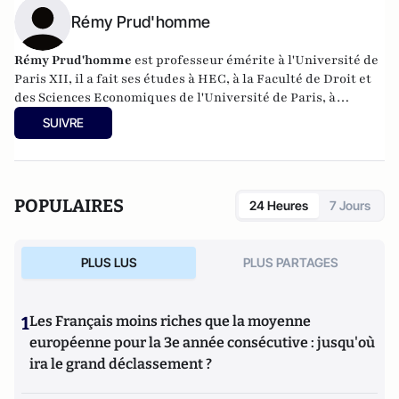
Rémy Prud'homme
Rémy Prud'homme
est professeur émérite à l'Université de
Paris XII, il a fait ses études à HEC, à la Faculté de Droit et
des Sciences Economiques de l'Université de Paris, à
l'Université Harvard, ainsi qu'à l'Institut d'Etudes Politique
SUIVRE
de Paris. Issu d'une famille de paysans, il a été pendant
plusieurs années Directeur-adjoint de la Direction de
l’Environnement de l’OCDE. Il a également été à de
nombreuses reprises Visiting Professor au MIT.
POPULAIRES
24 Heures
7 Jours
PLUS LUS
PLUS PARTAGES
1
Les Français moins riches que la moyenne
européenne pour la 3e année consécutive : jusqu'où
ira le grand déclassement ?