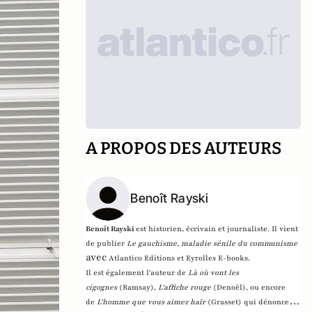
A PROPOS DES AUTEURS
Benoît Rayski
Benoît Rayski
est historien, écrivain et journaliste. Il vient
de publier
Le gauchisme, maladie sénile du communisme
avec
Atlantico Editions et Eyrolles E-books.
Il est également l'auteur de
Là où vont les
cigognes
(Ramsay),
L'affiche rouge
(Denoël), ou encore
de
L'homme que vous aimez haïr
(Grasset)
qui dénonce l'