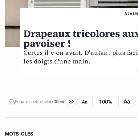
A LA U
Drapeaux tricolores aux
pavoiser !
Certes il y en avait. D'autant plus f
les doigts d'une main.
Aa
100%
Écoutez cet article
0:00min
Aa
MOTS-CLES