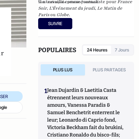
Il a travaillé comme journaliste pour
France
"anti-sarkozysme primaire" ambiant.
Soir
,
L'Événement du jeudi
,
Le Matin de
Paris
ou
Globe
.
SUIVRE
POPULAIRES
24 Heures
7 Jours
ur
PLUS LUS
PLUS PARTAGES
1
Jean Dujardin & Laetitia Casta
SER
étrennent leurs nouveaux
amours, Vanessa Paradis &
ogle
Samuel Benchetrit enterrent le
leur; Leonardo di Caprio fond,
Victoria Beckham fait du brukini,
Cristiano Ronaldo du bisco-fils;