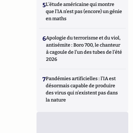
5
L’étude américaine qui montre
que l’IA n’est pas (encore) un génie
en maths
6
Apologie du terrorisme et du viol,
antisémite : Boro 700, le chanteur
à cagoule de l’un des tubes de l’été
2026
7
Pandémies artificielles : l’IA est
désormais capable de produire
des virus qui n’existent pas dans
la nature