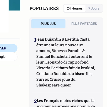
POPULAIRES
24 Heures
7 Jours
PLUS LUS
PLUS PARTAGES
1
Jean Dujardin & Laetitia Casta
étrennent leurs nouveaux
SER
amours, Vanessa Paradis &
Samuel Benchetrit enterrent le
ogle
leur; Leonardo di Caprio fond,
Victoria Beckham fait du brukini,
Cristiano Ronaldo du bisco-fils;
Suri ex Cruise joue du
Shakespeare queer
2
Les Français moins riches que la
moyenne européenne pour la 3e