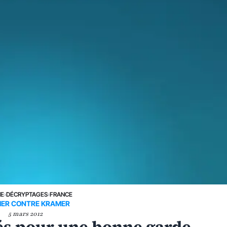
NE
›
DÉCRYPTAGES
›
FRANCE
ER CONTRE KRAMER
5 mars 2012