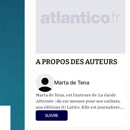
A PROPOS DES AUTEURS
Marta de Tena
Marta de Tena, est l'auteure de
La Garde
Alternée : du sur mesure pour nos enfants
,
aux éditions JC Lattès. Elle est journaliste
pour le magazine Elle, la chaîne Euronews et
SUIVRE
la presse espagnole.