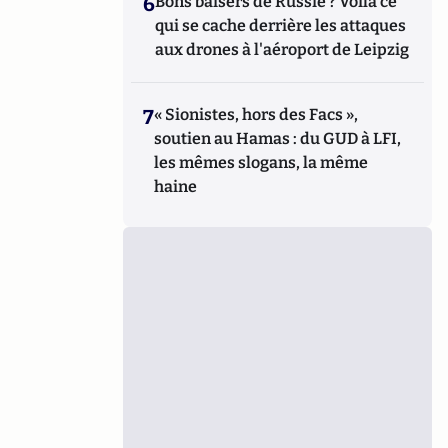
6
Bons baisers de Russie ? Voilà ce
qui se cache derrière les attaques
aux drones à l'aéroport de Leipzig
7
« Sionistes, hors des Facs »,
soutien au Hamas : du GUD à LFI,
les mêmes slogans, la même
haine