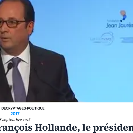
E
›
DÉCRYPTAGES
›
POLITIQUE
2017
8 septembre 2016
ançois Hollande, le préside