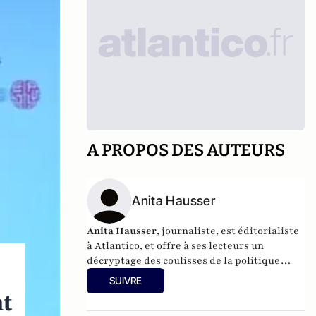
A PROPOS DES AUTEURS
Anita Hausser
Anita Hausser
, journaliste, est éditorialiste
à Atlantico, et offre à ses lecteurs un
décryptage des coulisses de la politique
française et internationale. Elle a
SUIVRE
notamment publié
Sarkozy, itinéraire d'une
nt
ambition
(Editions l'Archipel, 2003). Elle a