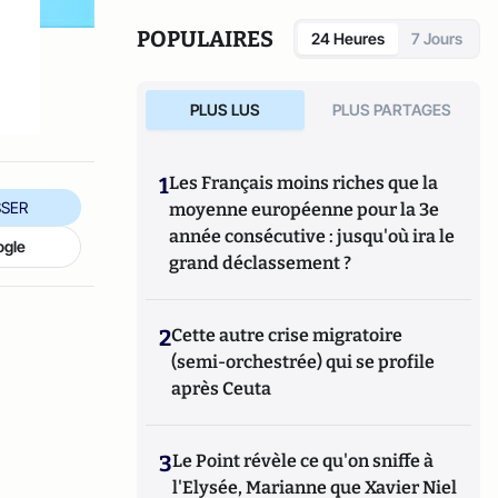
également réalisé les documentaires
Femme
députée, un homme comme les autres ?
POPULAIRES
24 Heures
7 Jours
(2014) et
Bruno Le Maire, l'Affranchi
(2015).
PLUS LUS
PLUS PARTAGES
1
Les Français moins riches que la
SER
moyenne européenne pour la 3e
année consécutive : jusqu'où ira le
ogle
grand déclassement ?
2
Cette autre crise migratoire
(semi-orchestrée) qui se profile
après Ceuta
3
Le Point révèle ce qu'on sniffe à
l'Elysée, Marianne que Xavier Niel