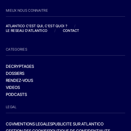
MIEUX NOUS CONNAITRE
ATLANTICO C'EST QUI, C'EST QUOI ?
/
LE RESEAU D'ATLANTICO
/
CONTACT
CATEGORIES
DECRYPTAGES
DOSSIERS
RENDEZ-VOUS
VIDEOS
PODCASTS
LEGAL
CGV
MENTIONS LEGALES
PUBLICITE SUR ATLANTICO
GESTION DES COOKIES
POLITIQUE DE CONFIDENTIALITE