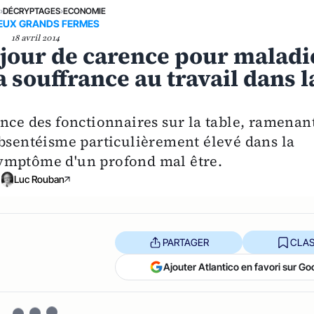
E
›
DÉCRYPTAGES
›
ECONOMIE
YEUX GRANDS FERMES
18 avril 2014
 jour de carence pour maladi
 souffrance au travail dans l
nce des fonctionnaires sur la table, ramenan
absentéisme particulièrement élevé dans la
ymptôme d'un profond mal être.
Luc Rouban
PARTAGER
CLAS
Ajouter Atlantico en favori sur Go