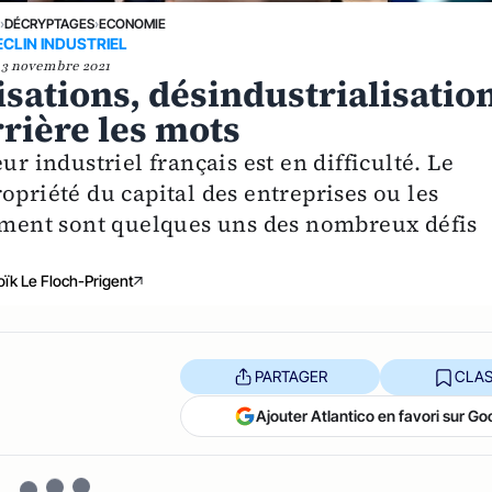
E
›
DÉCRYPTAGES
›
ECONOMIE
ECLIN INDUSTRIEL
3 novembre 2021
isations, désindustrialisatio
rrière les mots
ur industriel français est en difficulté. Le
opriété du capital des entreprises ou les
tement sont quelques uns des nombreux défis
oïk Le Floch-Prigent
PARTAGER
CLAS
Ajouter Atlantico en favori sur Go