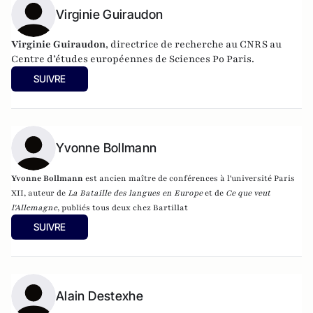
sociétés ouvertes
Virginie Guiraudon
(Editions du Toucan),
La statégie de
l'intimidation
(Editions de l'Artilleur) ou bien encore
Le
Projet: La stratégie de conquête et d'infiltration des frères
Virginie Guiraudon
, directrice de recherche au CNRS au
musulmans en France et dans le monde
(Editions de
Centre d’études européennes de Sciences Po Paris.
L'Artilleur).
SUIVRE
Yvonne Bollmann
Yvonne Bollmann
est ancien maître de conférences à l'université Paris
XII, auteur de
La Bataille des langues en Europe
et de
Ce que veut
l'Allemagne
, publiés tous deux chez Bartillat
SUIVRE
Alain Destexhe