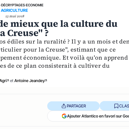
E
›
DÉCRYPTAGES
›
ECONOMIE
AGRICULTURE
13 mai 2018
 de mieux que la culture du
a Creuse" ?
s édiles sur la ruralité ? Il y a un mois et de
ticulier pour la Creuse", estimant que ce
ppement économique. Et voilà qu'on apprend
 de ce plan consisterait à cultiver du
Agri
et
Antoine Jeandey
PARTAGER
CLAS
Ajouter Atlantico en favori sur Go