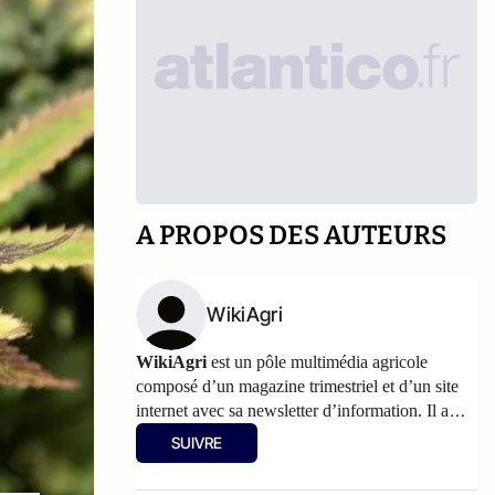
A PROPOS DES AUTEURS
WikiAgri
WikiAgri
est un pôle multimédia agricole
composé d’un magazine trimestriel et d’un
site
internet
avec sa newsletter d’information. Il a
pour philosophie de partager, avec les
SUIVRE
agriculteurs, les informations et les réflexions sur
l’agriculture. Les articles partagés sur Atlantico