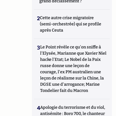
grand déclassement ?
2
Cette autre crise migratoire
(semi-orchestrée) qui se profile
après Ceuta
3
Le Point révèle ce qu'on sniffe à
l'Elysée, Marianne que Xavier Niel
hacke l'Etat; Le Nobel de la Paix
russe donne une leçon de
courage, l'ex PM australien une
leçon de réalisme sur la Chine, la
DGSE une d'arrogance; Marine
Tondelier fait du Macron
4
Apologie du terrorisme et du viol,
antisémite : Boro 700, le chanteur