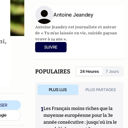
sont accessibles au grand public, d'autres
informations plus spécialisées figurent sur
Antoine Jeandey
wikiagri.fr
Antoine Jeandey est journaliste et auteur
de
« Tu m’as laissée en vie, suicide paysan
veuve à 24 ans ».
mi,
SUIVRE
POPULAIRES
24 Heures
7 Jours
PLUS LUS
PLUS PARTAGES
SER
1
Les Français moins riches que la
moyenne européenne pour la 3e
ogle
année consécutive : jusqu'où ira le