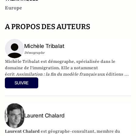
Europe
A PROPOS DES AUTEURS
Michèle Tribalat
Démographe
Michèle Tribalat
est démographe, spécialisée dans le
domaine de l'immigration. Elle a notamment
écrit
Assimilation : la fin du modèle français
aux éditions du
Toucan (2013). Son dernier ouvrage
Immigration, idéologie
SUIVRE
et souci de la vérité
vient d'être publié (éditions de
l'Artilleur). Son site :
www.micheletribalat.fr
Laurent Chalard
Laurent Chalard
est géographe-consultant, membre du