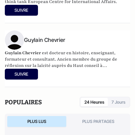
think tank
European Centre for International Affairs.
SUIVRE
Guylain Chevrier
Guylain Chevrier
est docteur en histoire, enseignant,
formateur et consultant. Ancien membre du groupe de
réflexion sur la laïcité auprès du Haut conseil à
l’intégration. Dernier ouvrage :
Laïcité, émancipation et
SUIVRE
travail social,
L’Harmattan, sous la direction de Guylain
Chevrier, juillet 2017, 270 pages.
POPULAIRES
24 Heures
7 Jours
PLUS LUS
PLUS PARTAGES