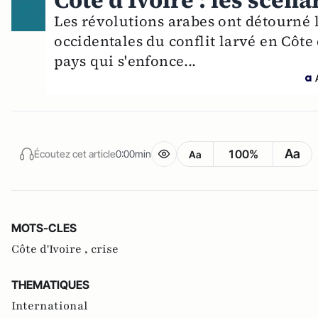
Côte d'Ivoire : les scén
Les révolutions arabes ont détourné l
occidentales du conflit larvé en Côte
pays qui s'enfonce...
Aa
100%
Écoutez cet article
0:00min
Aa
MOTS-CLES
Côte d'Ivoire ,
crise
THEMATIQUES
International