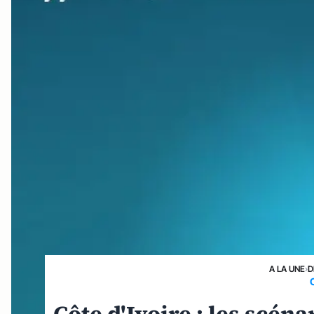
A LA UNE
›
D