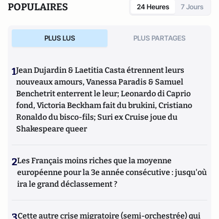
POPULAIRES
24 Heures
7 Jours
(2020). Il a publié en 2022
Les raisons de la défiance
aux
Presses de Sciences Po. Il a également publié en 2022
La
vraie victoire du RN
aux Presses de Sciences Po. En 2024, il a
PLUS LUS
PLUS PARTAGES
publié
Les racines sociales de la violence politique
aux
éditions de l'Aube.
1
Jean Dujardin & Laetitia Casta étrennent leurs
nouveaux amours, Vanessa Paradis & Samuel
Benchetrit enterrent le leur; Leonardo di Caprio
fond, Victoria Beckham fait du brukini, Cristiano
Ronaldo du bisco-fils; Suri ex Cruise joue du
Shakespeare queer
2
Les Français moins riches que la moyenne
européenne pour la 3e année consécutive : jusqu'où
ira le grand déclassement ?
3
Cette autre crise migratoire (semi-orchestrée) qui