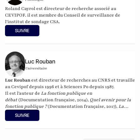
Roland Cayrol est directeur de recherche associé au
CEVIPOF. il est membre du Conseil de surveillance de
l'institut de sondage CSA.
SUIVRE
Luc Rouban
Universitaire
Luc Rouban
est directeur de recherches au CNRS et travaille
au Cevipof depuis 1996 et à Sciences Po depuis 1987.
Il est l'auteur de
La fonction publique en
débat
(Documentation française, 2014),
Quel avenir pour la
fonction publique ?
(Documentation française, 2017),
La
démocratie représentative est-elle en crise ?
SUIVRE
(Documentation française, 2018) et
Le paradoxe du
macronisme
(Les Presses de Sciences po, 2018) et
La matière
noire de la démocratie
(Les Presses de Sciences Po, 2019),
"
Quel avenir pour les maires ?
" à la Documentation française