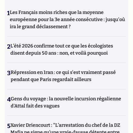
1
Les Français moins riches que la moyenne
européenne pour la 3e année consécutive : jusqu'où
ira le grand déclassement ?
2
L’été 2026 confirme tout ce que les écologistes
disent depuis 50 ans : non, et voilà pourquoi
3
Répression en Iran : ce qui s'est vraiment passé
pendant que Paris regardait ailleurs
4
Gens du voyage : la nouvelle incursion régalienne
d'Attal fait des vagues
5
Xavier Driencourt : "L’arrestation du chef de la DZ
Mafia ne signe qu’une vraie-fausse détente entre