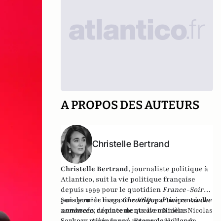
A PROPOS DES AUTEURS
Christelle Bertrand
Christelle Bertrand
, journaliste politique à
Atlantico, suit la vie politique française
depuis 1999 pour le quotidien
France-Soir
,
puis pour le magazine
Son dernier livre,
Chronique d'une revanche
VSD
, participant à de
nombreux déplacements avec Nicolas
annoncée
,
raconte de quelle manière Nicolas
Sarkozy, Alain Juppé, François Hollande,
Sarkozy prépare son retour depuis 2012