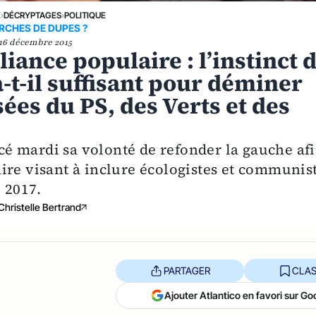
E
›
DÉCRYPTAGES
›
POLITIQUE
RCHES DE DUPES ?
16 décembre 2015
iance populaire : l’instinct 
-t-il suffisant pour déminer
ées du PS, des Verts et des
é mardi sa volonté de refonder la gauche af
ire visant à inclure écologistes et communis
e 2017.
Christelle Bertrand
PARTAGER
CLAS
Ajouter Atlantico en favori sur Go