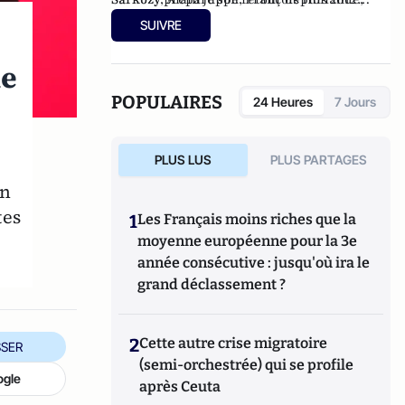
François Bayrou ou encore Ségolène Royal.
(Editions Du Moment, 2014).
SUIVRE
de
POPULAIRES
24 Heures
7 Jours
PLUS LUS
PLUS PARTAGES
in
tes
1
Les Français moins riches que la
moyenne européenne pour la 3e
année consécutive : jusqu'où ira le
grand déclassement ?
2
Cette autre crise migratoire
SER
(semi-orchestrée) qui se profile
ogle
après Ceuta