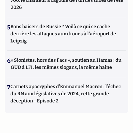
700, le chanteur à cagoule de l’un des tubes de l’été
2026
5
Bons baisers de Russie ? Voilà ce qui se cache
derrière les attaques aux drones à l'aéroport de
Leipzig
6
« Sionistes, hors des Facs », soutien au Hamas : du
GUD à LFI, les mêmes slogans, la même haine
7
Carnets apocryphes d’Emmanuel Macron : l’échec
du RN aux législatives de 2024, cette grande
déception - Episode 2