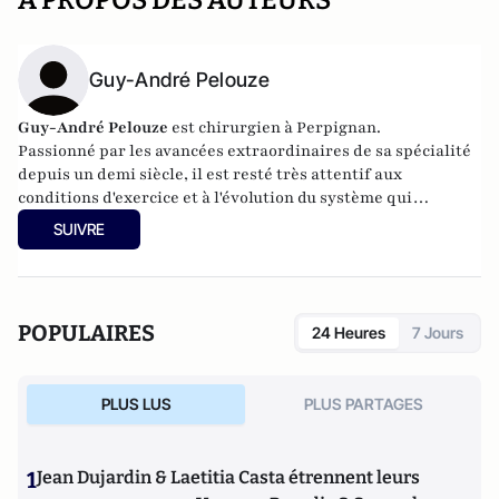
A PROPOS DES AUTEURS
Guy-André Pelouze
Guy-André Pelouze
est chirurgien à Perpignan.
Passionné par les avancées extraordinaires de sa spécialité
depuis un demi siècle, il est resté très attentif aux
conditions d'exercice et à l'évolution du système qui
conditionnent la qualité des soins.
SUIVRE
POPULAIRES
24 Heures
7 Jours
PLUS LUS
PLUS PARTAGES
1
Jean Dujardin & Laetitia Casta étrennent leurs