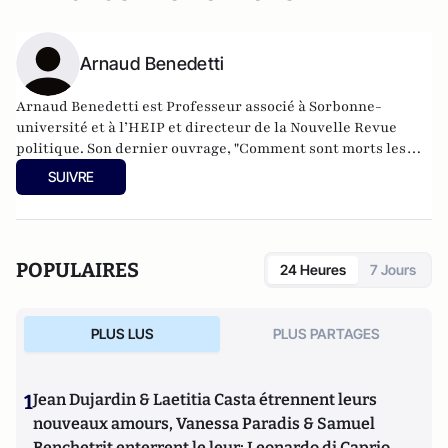
Arnaud Benedetti
Arnaud Benedetti est Professeur associé à Sorbonne-
université et à l’HEIP et directeur de la Nouvelle Revue
politique.
Son dernier ouvrage
, "Comment sont morts les
politiques ? Le grand malaise du pouvoir", est publié aux
SUIVRE
éditions du Cerf (4 Novembre 2021).
POPULAIRES
24 Heures
7 Jours
PLUS LUS
PLUS PARTAGES
1
Jean Dujardin & Laetitia Casta étrennent leurs
nouveaux amours, Vanessa Paradis & Samuel
Benchetrit enterrent le leur; Leonardo di Caprio