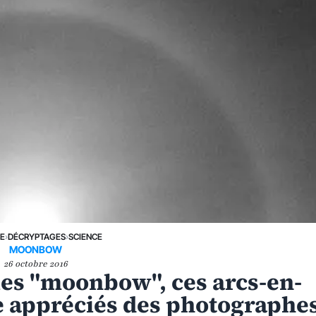
NE
›
DÉCRYPTAGES
›
SCIENCE
MOONBOW
26 octobre 2016
es "moonbow", ces arcs-en-
ne appréciés des photographe