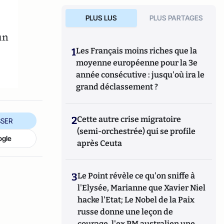
PLUS LUS
PLUS PARTAGES
un
1
Les Français moins riches que la
moyenne européenne pour la 3e
année consécutive : jusqu'où ira le
grand déclassement ?
2
Cette autre crise migratoire
SER
(semi-orchestrée) qui se profile
ogle
après Ceuta
3
Le Point révèle ce qu'on sniffe à
l'Elysée, Marianne que Xavier Niel
hacke l'Etat; Le Nobel de la Paix
russe donne une leçon de
courage, l'ex PM australien une