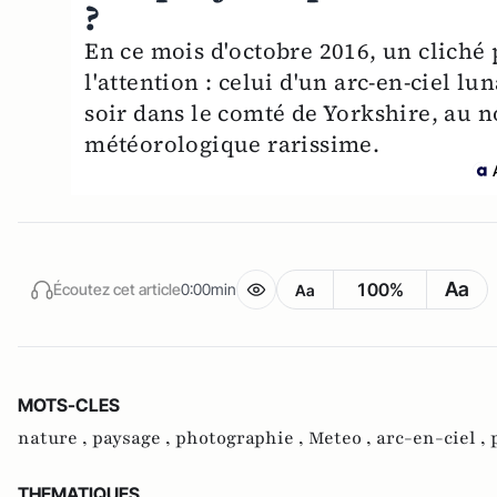
?
En ce mois d'octobre 2016, un cliché p
l'attention : celui d'un arc-en-ciel 
soir dans le comté de Yorkshire, au 
météorologique rarissime.
Aa
100%
Écoutez cet article
0:00min
Aa
MOTS-CLES
nature ,
paysage ,
photographie ,
Meteo ,
arc-en-ciel ,
THEMATIQUES