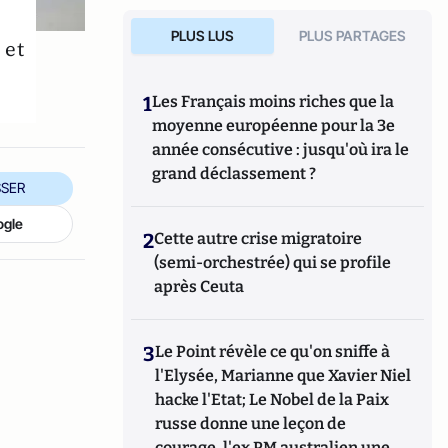
PLUS LUS
PLUS PARTAGES
 et
1
Les Français moins riches que la
moyenne européenne pour la 3e
année consécutive : jusqu'où ira le
grand déclassement ?
SER
ogle
2
Cette autre crise migratoire
(semi-orchestrée) qui se profile
après Ceuta
3
Le Point révèle ce qu'on sniffe à
l'Elysée, Marianne que Xavier Niel
hacke l'Etat; Le Nobel de la Paix
russe donne une leçon de
courage, l'ex PM australien une