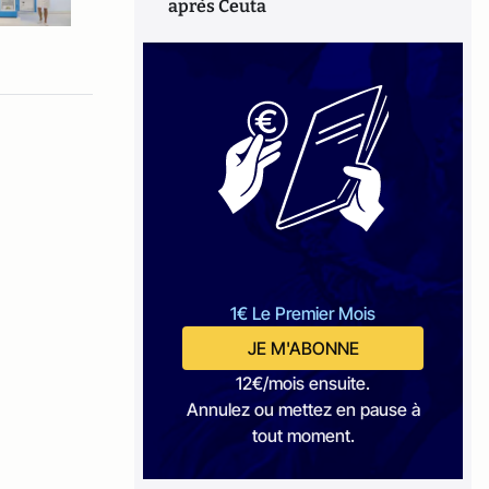
après Ceuta
1€ Le Premier Mois
JE M'ABONNE
12€/mois ensuite.
Annulez ou mettez en pause à
tout moment.