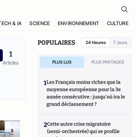
TECH & IA
SCIENCE
ENVIRONNEMENT
CULTURE
POPULAIRES
24 Heures
7 Jours
1
PLUS LUS
PLUS PARTAGES
Articles
1
Les Français moins riches que la
moyenne européenne pour la 3e
année consécutive : jusqu'où ira le
grand déclassement ?
2
Cette autre crise migratoire
(semi-orchestrée) qui se profile