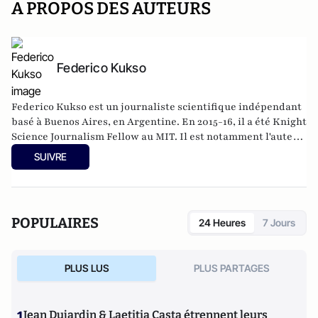
A PROPOS DES AUTEURS
Federico Kukso
Federico Kukso est un journaliste scientifique indépendant
basé à Buenos Aires, en Argentine. En 2015-16, il a été Knight
Science Journalism Fellow au MIT. Il est notamment l'auteur
de Odorama : Historia Cultural del Olor et Dinosaurios del
SUIVRE
Fin del Mundo.
POPULAIRES
24 Heures
7 Jours
PLUS LUS
PLUS PARTAGES
1
Jean Dujardin & Laetitia Casta étrennent leurs