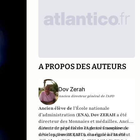
A PROPOS DES AUTEURS
Dov Zerah
Ancien directeur général de l'AFD
Ancien élève de
l’École nationale
d’administration (
ENA), Dov ZERAH
a été
directeur des Monnaies et médailles. Ancien
directeur général de l'Agence française de
Auteur de sept livres et de très nombreux
développement (AFD), il a également été
articles, Dov ZERAH a enseigné à l’Institut