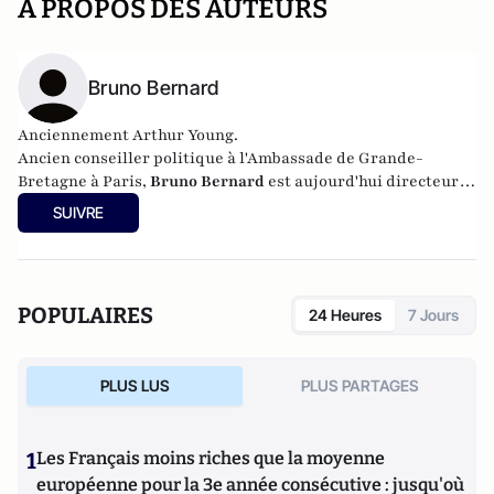
A PROPOS DES AUTEURS
Bruno Bernard
Anciennement Arthur Young.
Ancien conseiller politique à l'Ambassade de Grande-
Bretagne à Paris,
Bruno Bernard
est aujourd'hui directeur-
adjoint de cabinet à la mairie du IXème arrondissement de
SUIVRE
Paris.
POPULAIRES
24 Heures
7 Jours
PLUS LUS
PLUS PARTAGES
1
Les Français moins riches que la moyenne
européenne pour la 3e année consécutive : jusqu'où