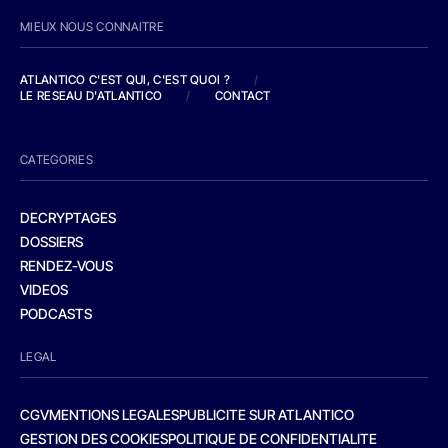
MIEUX NOUS CONNAITRE
ATLANTICO C'EST QUI, C'EST QUOI ?
/
LE RESEAU D'ATLANTICO
/
CONTACT
CATEGORIES
DECRYPTAGES
DOSSIERS
RENDEZ-VOUS
VIDEOS
PODCASTS
LEGAL
CGV
MENTIONS LEGALES
PUBLICITE SUR ATLANTICO
GESTION DES COOKIES
POLITIQUE DE CONFIDENTIALITE