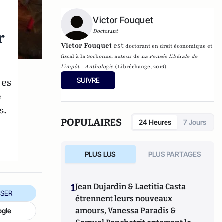
Victor Fouquet
r
Doctorant
Victor Fouquet
est
doctorant en droit économique et
fiscal à la Sorbonne, auteur de
La Pensée libérale de
l'impôt - Anthologie
(Libréchange, 2016).
les
SUIVRE
e
s.
POPULAIRES
24 Heures
7 Jours
PLUS LUS
PLUS PARTAGES
1
Jean Dujardin & Laetitia Casta
SER
étrennent leurs nouveaux
amours, Vanessa Paradis &
ogle