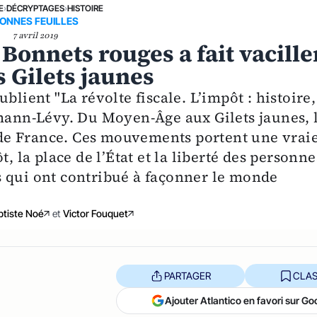
E
›
DÉCRYPTAGES
›
HISTOIRE
ONNES FEUILLES
7 avril 2019
Bonnets rouges a fait vacille
s Gilets jaunes
blient "La révolte fiscale. L’impôt : histoire,
lmann-Lévy. Du Moyen-Âge aux Gilets jaunes, 
e de France. Ces mouvements portent une vrai
, la place de l’État et la liberté des personne
s qui ont contribué à façonner le monde
ptiste Noé
et
Victor Fouquet
PARTAGER
CLAS
Ajouter Atlantico en favori sur Go