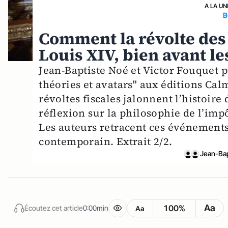
A LA UN
B
Comment la révolte des 
Louis XIV, bien avant le
Jean-Baptiste Noé et Victor Fouquet pu
théories et avatars" aux éditions Ca
révoltes fiscales jalonnent l’histoir
réflexion sur la philosophie de l’impôt
Les auteurs retracent ces événement
contemporain. Extrait 2/2.
Jean-Ba
Aa
100%
Écoutez cet article
0:00min
Aa