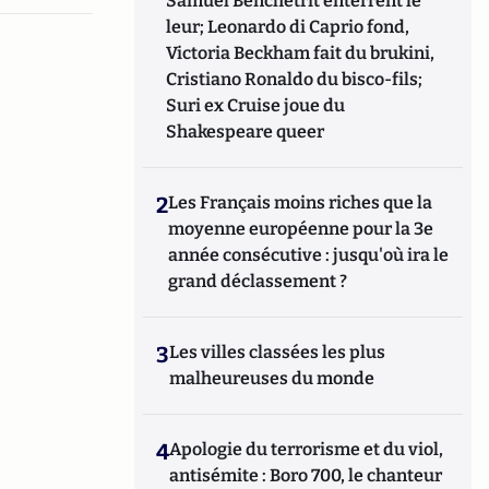
Samuel Benchetrit enterrent le
leur; Leonardo di Caprio fond,
Victoria Beckham fait du brukini,
Cristiano Ronaldo du bisco-fils;
Suri ex Cruise joue du
Shakespeare queer
2
Les Français moins riches que la
moyenne européenne pour la 3e
année consécutive : jusqu'où ira le
grand déclassement ?
3
Les villes classées les plus
malheureuses du monde
4
Apologie du terrorisme et du viol,
antisémite : Boro 700, le chanteur