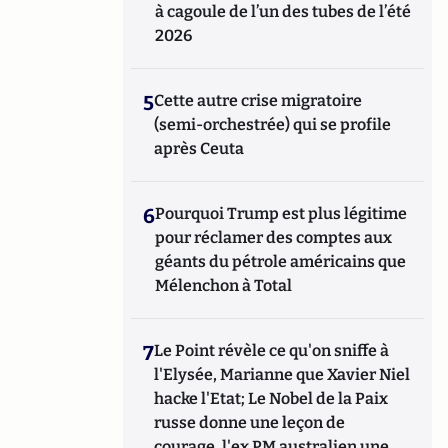
à cagoule de l’un des tubes de l’été
2026
5
Cette autre crise migratoire
(semi-orchestrée) qui se profile
après Ceuta
6
Pourquoi Trump est plus légitime
pour réclamer des comptes aux
géants du pétrole américains que
Mélenchon à Total
7
Le Point révèle ce qu'on sniffe à
l'Elysée, Marianne que Xavier Niel
hacke l'Etat; Le Nobel de la Paix
russe donne une leçon de
courage, l'ex PM australien une