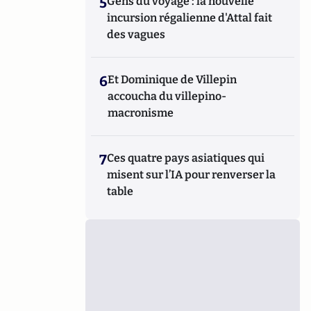
5
Gens du voyage : la nouvelle
incursion régalienne d'Attal fait
des vagues
6
Et Dominique de Villepin
accoucha du villepino-
macronisme
7
Ces quatre pays asiatiques qui
misent sur l’IA pour renverser la
table