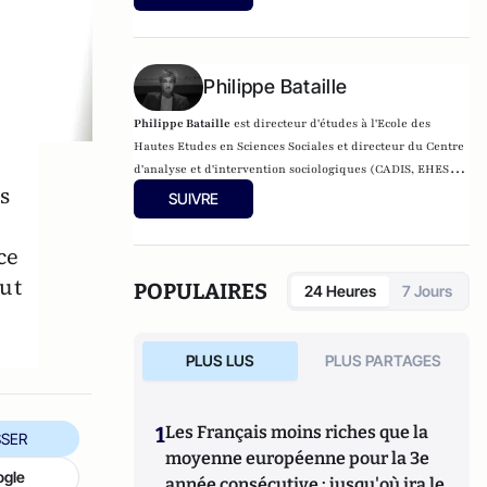
la qualité des soins.
Philippe Bataille
Philippe Bataille
est directeur d'études à l'Ecole des
Hautes Etudes en Sciences Sociales et directeur du Centre
d'analyse et d'intervention sociologiques (CADIS, EHESS-
s
CNRS). Il est également membre du
Centre d’éthique
SUIVRE
clinique
de l’hôpital Cochin. Ses recherches ont entre
autres porté sur le racisme et la discrimination, le
ce
sexisme et le féminisme, et plus récemment sur
eut
l’expérience médicale et sociale de la maladie grave. Ses
POPULAIRES
24 Heures
7 Jours
travaux actuels suivent ce qu’il advient de la catégorie de
sujet dans la relation médicale et de soin. Les recherches
en cours suivent des situations cliniques empiriques qui
PLUS LUS
PLUS PARTAGES
suscitent de si fortes tensions éthiques qu’elles bloquent
le système de la décision médicale (éthique clinique), et
parfois la conduite de soin (médecine de la reproduction
1
Les Français moins riches que la
SER
et en soins palliatifs). Son dernier ouvrage est "Vivre et
moyenne européenne pour la 3e
vaincre le cancer" (2016, Editions Autrement).
ogle
année consécutive : jusqu'où ira le