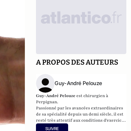
A PROPOS DES AUTEURS
Guy-André Pelouze
Guy-André Pelouze
est chirurgien à
Perpignan.
Passionné par les avancées extraordinaires
de sa spécialité depuis un demi siècle, il est
resté très attentif aux conditions d'exercice
et à l'évolution du système qui conditionnent
SUIVRE