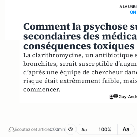
A LA UNE
›
ON
Comment la psychose sur
secondaires des médica
conséquences toxiques b
La clarithromycine, un antibiotique s
bronchites, serait susceptible d’augm
d’après une équipe de chercheur dan
risque était extrêmement faible, mais 
commencer.
Guy-Andr
Aa
100%
Écoutez cet article
0:00min
Aa