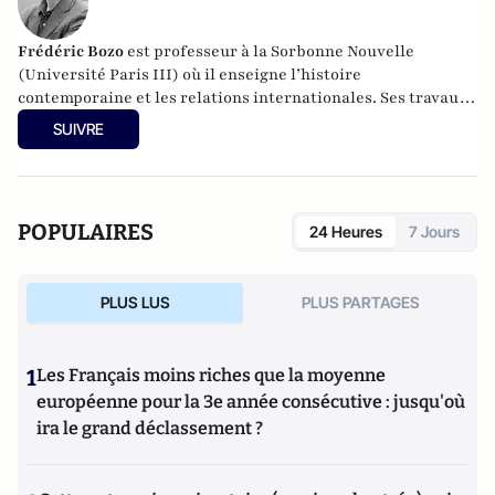
Frédéric Bozo
est professeur à la Sorbonne Nouvelle
(Université Paris III) où il enseigne l’histoire
contemporaine et les relations internationales. Ses travaux
portent sur la politique étrangère et de sécurité de la
SUIVRE
France, les relations transatlantiques et l’histoire de la
guerre froide. Parmi ses ouvrages :
Mitterrand, la fin de la
guerre froide et l'unification allemande : De Yalta à
Maastricht.
POPULAIRES
24 Heures
7 Jours
PLUS LUS
PLUS PARTAGES
1
Les Français moins riches que la moyenne
européenne pour la 3e année consécutive : jusqu'où
ira le grand déclassement ?