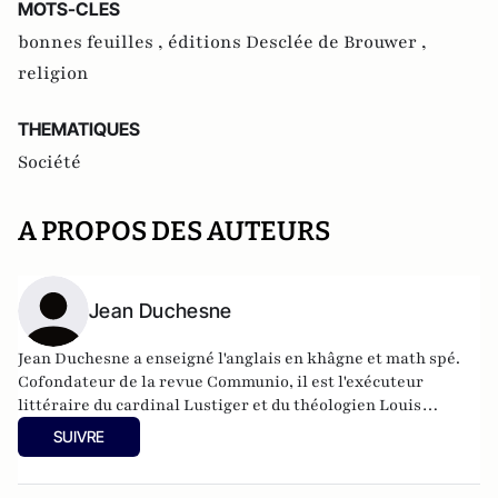
MOTS-CLES
bonnes feuilles ,
éditions Desclée de Brouwer ,
religion
THEMATIQUES
Société
A PROPOS DES AUTEURS
Jean Duchesne
Jean Duchesne a enseigné l'anglais en khâgne et math spé.
Cofondateur de la revue Communio, il est l'exécuteur
littéraire du cardinal Lustiger et du théologien Louis
Bouyer, dont il a été proche. Il est membre de l'Académie
SUIVRE
catholique de France et de l'Observatoire Foi et Culture de
la Conférence des évêques de France.